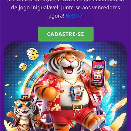
de jogo inigualável. Junte-se aos vencedores
agora!
Bet917
CADASTRE-SE