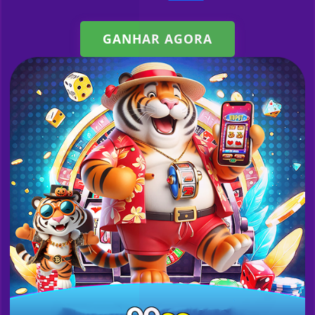
GANHAR AGORA