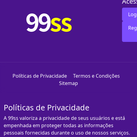
Aces
Log
Reg
Políticas de Privacidade
Termos e Condições
Sitemap
Políticas de Privacidade
A 99ss valoriza a privacidade de seus usuários e está
empenhada em proteger todas as informações
pessoais fornecidas durante o uso de nossos serviços.