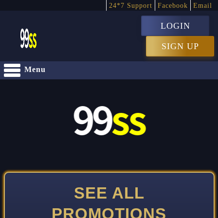
24*7 Support
Facebook
Email
LOGIN
SIGN UP
Menu
SEE ALL
PROMOTIONS