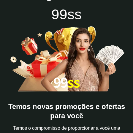
99ss
Temos novas promoções e ofertas
para você
Temos o compromisso de proporcionar a você uma