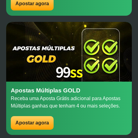
Apostar agora
Apostas Múltiplas GOLD
Receba uma Aposta Grátis adicional para Apostas
Múltiplas ganhas que tenham 4 ou mais seleções.
Apostar agora