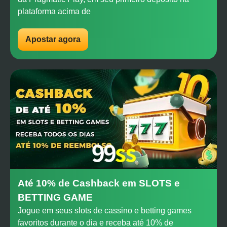
plataforma acima de
Apostar agora
Até 10% de Cashback em SLOTS e
BETTING GAME
Jogue em seus slots de cassino e betting games
favoritos durante o dia e receba até 10% de