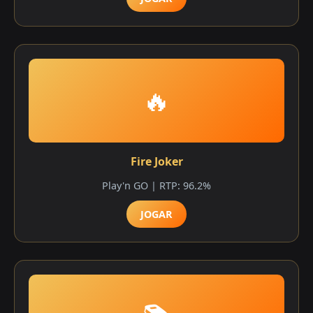
🔥
Fire Joker
Play'n GO | RTP: 96.2%
JOGAR