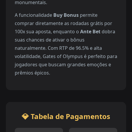
monumentais.
A funcionalidade
Buy Bonus
permite
comprar diretamente as rodadas grátis por
100x sua aposta, enquanto o
Ante Bet
dobra
suas chances de ativar o bônus
naturalmente. Com RTP de 96.5% e alta
volatilidade, Gates of Olympus é perfeito para
jogadores que buscam grandes emoções e
prêmios épicos.
💎 Tabela de Pagamentos