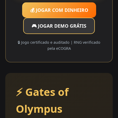
💰 JOGAR COM DINHEIRO
🎮 JOGAR DEMO GRÁTIS
🔒 Jogo certificado e auditado | RNG verificado
pela eCOGRA
⚡ Gates of
Olympus