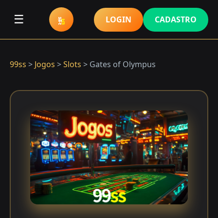
☰
LOGIN
CADASTRO
99ss
>
Jogos
>
Slots
> Gates of Olympus