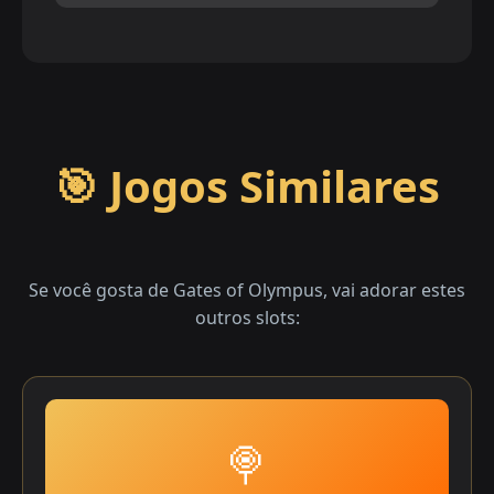
🎯 Jogos Similares
Se você gosta de Gates of Olympus, vai adorar estes
outros slots:
🍭