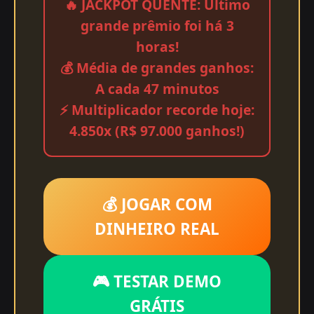
🔥 JACKPOT QUENTE: Último
grande prêmio foi há 3
horas!
💰 Média de grandes ganhos:
A cada 47 minutos
⚡ Multiplicador recorde hoje:
4.850x (R$ 97.000 ganhos!)
💰 JOGAR COM
DINHEIRO REAL
🎮 TESTAR DEMO
GRÁTIS