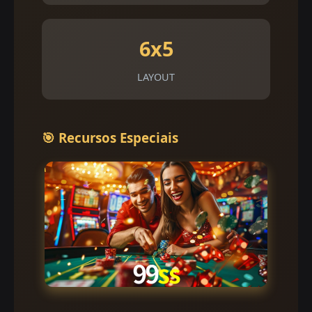
6x5
LAYOUT
🎯 Recursos Especiais