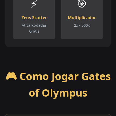
⚡
🎯
Zeus Scatter
Multiplicador
Ativa Rodadas
2x - 500x
Grátis
🎮 Como Jogar Gates
of Olympus