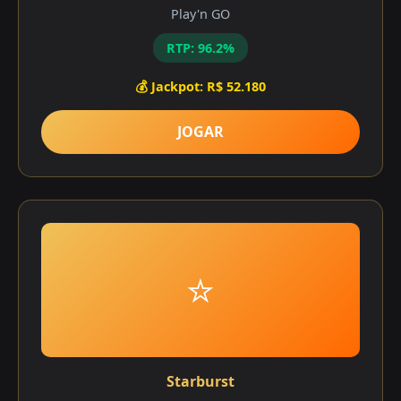
Play'n GO
RTP: 96.2%
💰 Jackpot: R$ 52.180
JOGAR
⭐
Starburst