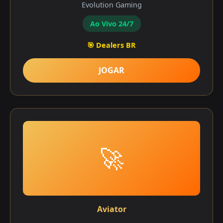
Evolution Gaming
Ao Vivo 24/7
🎯 Dealers BR
JOGAR
🚀
Aviator