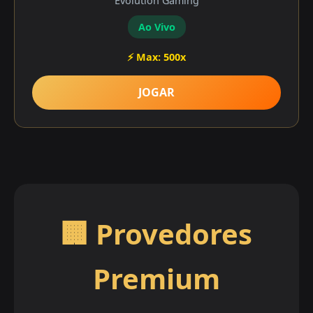
Evolution Gaming
Ao Vivo
⚡ Max: 500x
JOGAR
🏢 Provedores
Premium