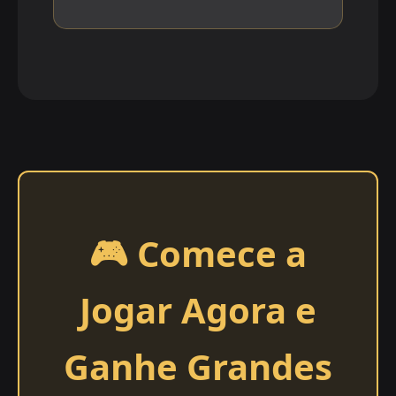
🎮 Comece a
Jogar Agora e
Ganhe Grandes