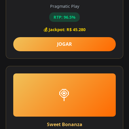
Pragmatic Play
RTP: 96.5%
💰 Jackpot: R$ 45.280
JOGAR
🍭
Sweet Bonanza