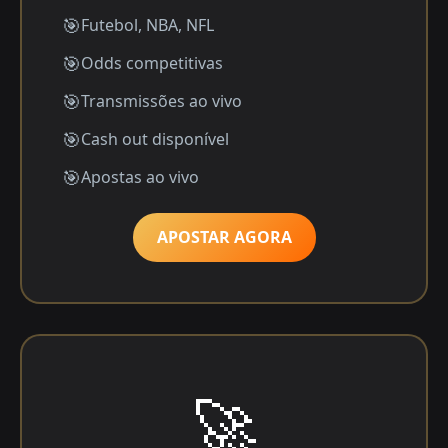
Futebol, NBA, NFL
Odds competitivas
Transmissões ao vivo
Cash out disponível
Apostas ao vivo
APOSTAR AGORA
🚀