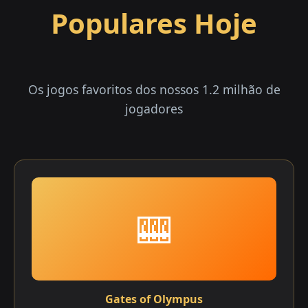
Populares Hoje
Os jogos favoritos dos nossos 1.2 milhão de
jogadores
🎰
Gates of Olympus