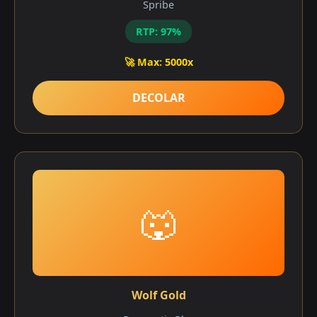
Spribe
RTP: 97%
🚀 Max: 5000x
DECOLAR
🐺
Wolf Gold