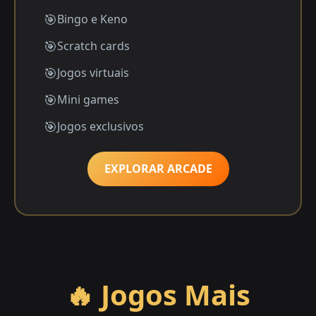
Bingo e Keno
Scratch cards
Jogos virtuais
Mini games
Jogos exclusivos
EXPLORAR ARCADE
🔥 Jogos Mais