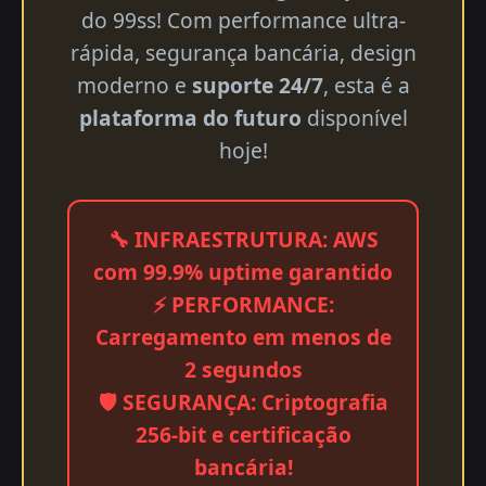
do 99ss! Com performance ultra-
rápida, segurança bancária, design
moderno e
suporte 24/7
, esta é a
plataforma do futuro
disponível
hoje!
🔧 INFRAESTRUTURA: AWS
com 99.9% uptime garantido
⚡ PERFORMANCE:
Carregamento em menos de
2 segundos
🛡️ SEGURANÇA: Criptografia
256-bit e certificação
bancária!