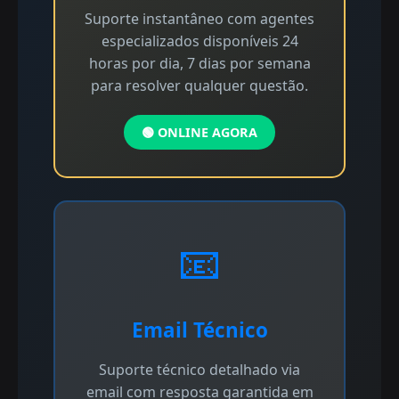
Suporte instantâneo com agentes
especializados disponíveis 24
horas por dia, 7 dias por semana
para resolver qualquer questão.
🟢 ONLINE AGORA
📧
Email Técnico
Suporte técnico detalhado via
email com resposta garantida em