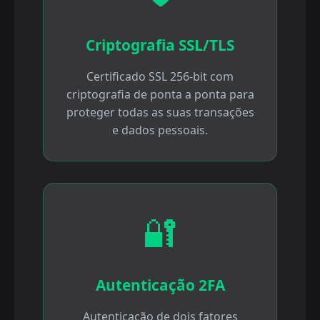
Criptografia SSL/TLS
Certificado SSL 256-bit com
criptografia de ponta a ponta para
proteger todas as suas transações
e dados pessoais.
🔐
Autenticação 2FA
Autenticação de dois fatores