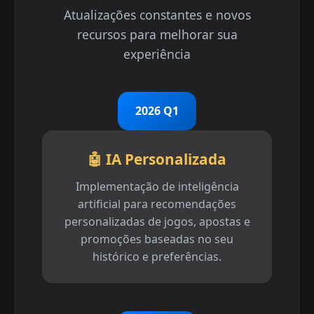
Atualizações constantes e novos
recursos para melhorar sua
experiência
2026 Q1
🤖 IA Personalizada
Implementação de inteligência
artificial para recomendações
personalizadas de jogos, apostas e
promoções baseadas no seu
histórico e preferências.