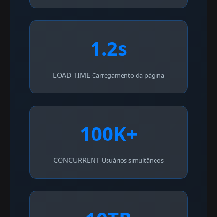
1.2s
LOAD TIME
Carregamento da página
100K+
CONCURRENT
Usuários simultâneos