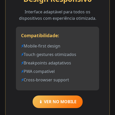
Interface adaptável para todos os
dispositivos com experiência otimizada.
Compatibilidade:
Mobile-first design
Touch gestures otimizados
Breakpoints adaptativos
PWA compatível
Cross-browser support
📱 VER NO MOBILE